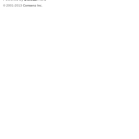
© 2001-2013
Comsenz Inc.