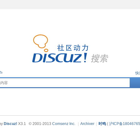
户
快
by
Discuz!
X3.1
© 2001-2013
Comsenz Inc.
|
Archiver
|
时鸣
(
沪ICP备1804676